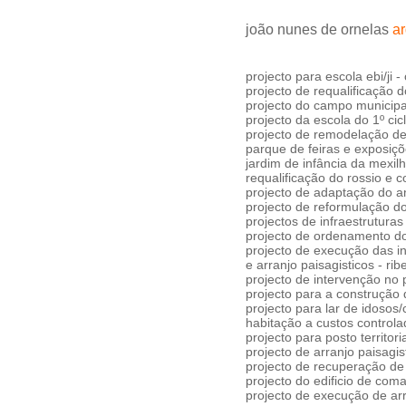
joão nunes de ornelas
ar
projecto para escola ebi/ji -
projecto de requalificação d
projecto do campo municipal
projecto da escola do 1º cic
projecto de remodelação de
parque de feiras e exposiçõe
jardim de infância da mexil
requalificação do rossio e 
projecto de adaptação do ant
projecto de reformulação d
projectos de infraestruturas
projecto de ordenamento do 
projecto de execução das in
e arranjo paisagisticos - rib
projecto de intervenção no
projecto para a construção 
projecto para lar de idosos
habitação a custos controlad
projecto para posto territor
projecto de arranjo paisagi
projecto de recuperação de
projecto do edificio de com
projecto de execução de arr