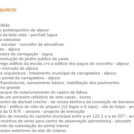
quitecto
 olhão
o polidesportivo de aljezur
 da bela vista - parchal/ lagoa
lo odeceixe
 escolas - concelho de almodôvar
s - aljezur
hoeira da carregação - lagoa
construção do jardim público de pavia
igo edificio da escola c+s a edificio dos paços do concelho - aljezur
o mercado de aljezur
 e arquiectura - loteamento municipal da carrapateira - aljezur
pontal da carrapateira - aljezur
fraestruturas, saneamento básico, reabilitação dos pavimentos
eira grande
 parque de estacionamento do casino de lisboa
de um armazém refeitório de sete casas - loures
/centro de dia/sad creche/ - lar nossa senhora da conceição de barranc
os - edifício do sítio do amparo (12 fogos e 6 lojas) - vila do bispo - 
ial da G.N.R. - amares - projecto de execução
stico da rotunda do caminho municipal entre a en 122-1 e a en 507 - a
 moinhos de vento para centro de observação astronómica - alcoutim
ando da subestação do pinhal interior
anjos exteriores da etar de colares