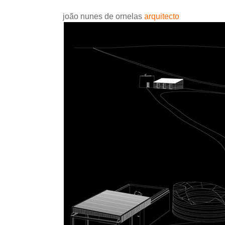
joão nunes de ornelas
arquitecto