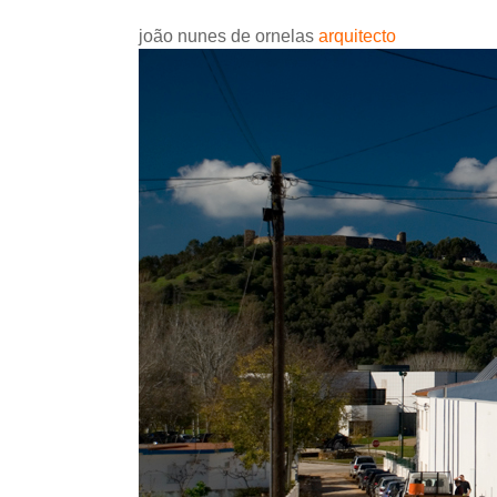
joão nunes de ornelas
arquitecto